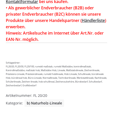
Kontaktformular
bei uns kaufen.
• Als gewerblicher Endverbraucher (B2B) oder
privater Endverbraucher (B2C) können sie unsere
Produkte über unsere Handelspartner (
Händlerliste
)
erwerben.
Hinweis: Artikelsuche im Internet über Art.Nr. oder
EAN-Nr. möglich.
Schlagwörter:
FL20/20, FL20/30, FL20/100, rumold maßstab, rumold Maßstäbe, kontrollmaßstab,
Kontrollmaßstäbe, maßstab holz, Maßstäbe Holz, Lineale, Maßstabslineale, Zeichenlineale,
Präzisions-Lineale, Präzisionslineale, rumold holzlineale, Holz-Lineale, Schullineale, bürolineale
Holz, bürolineal holz, Büro-Lineale, Normallineale, Technikerlineale, Werkstattlineale, flachlineale,
Schülerlineale, Zeichen-lineale, holz schullineal, Zeichenzubehöre, Bürobedarf, Schulbedarf,
Zeichenbedarf, Grafikbedarf
Artikelnummer:
FL 20/20
Kategorie:
b) Naturholz-Lineale