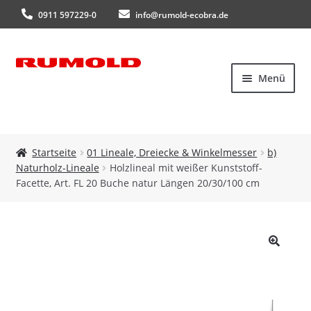
0911 597229-0
info@rumold-ecobra.de
Zur
Zum
Menü
Navigation
Inhalt
springen
springen
Startseite
Startseite
01 Lineale, Dreiecke & Winkelmesser
b)
Naturholz-Lineale
Holzlineal mit weißer Kunststoff-
Über uns
Facette, Art. FL 20 Buche natur Längen 20/30/100 cm
Produkte
Neuheiten
🔍
Kataloge