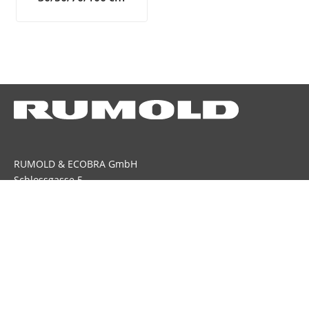
RUMOLD & ECOBRA GmbH
Schlossgasse 5
90522 Oberasbach
Tel. 0911 597229-0 | Fax 0911 597229-49
E-Mail: info@rumold-ecobra.de | www.rumold.de
Marke ECOBRA