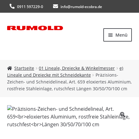
0911 597229-0
info@rumold-ecobra.de
Zur
Zum
Menü
Navigation
Inhalt
springen
springen
Startseite
Startseite
01 Lineale, Dreiecke & Winkelmesser
e)
Lineale und Dreiecke mit Schneidekante
Präzisions-
Über uns
Zeichen- und Schneidelineal, Art. 659 eloxiertes Aluminium,
rostfreie Stahleinlage, rutschfest Längen 30/50/70/100 cm
Produkte
Neuheiten
🔍
Kataloge