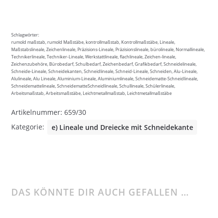
Schlagwörter:
rumold maßstab, rumold Maßstäbe, kontrollmaßstab, Kontrollmaßstäbe, Lineale,
Maßstabslineale, Zeichenlineale, Präzisions-Lineale, Präzisionslineale, bürolineale, Normallineale,
Technikerlineale, Techniker-Lineale, Werkstattlineale, flachlineale, Zeichen-lineale,
Zeichenzubehöre, Bürobedarf, Schulbedarf, Zeichenbedarf, Grafikbedarf, Schneidelineale,
Schneide-Lineale, Schneidekanten, Schneidlineale, Schneid-Lineale, Schneiden, Alu-Lineale,
Alulineale, Alu Lineale, Aluminium-Lineale, Aluminiumlineale, Schneidematte-Schneidlineale,
Schneidemattelineale, SchneidematteSchneidlineale, Schullineale, Schülerlineale,
Arbeitsmaßstab, Arbeitsmaßstäbe, Leichtmetallmaßstab, Leichtmetallmaßstäbe
Artikelnummer:
659/30
Kategorie:
e) Lineale und Dreiecke mit Schneidekante
DAS KÖNNTE DIR AUCH GEFALLEN …