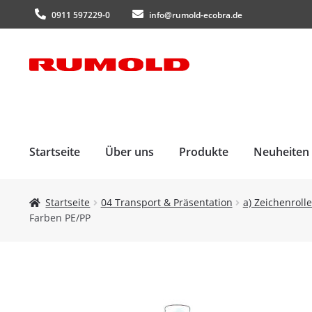
0911 597229-0
info@rumold-ecobra.de
Zur
Zum
Navigation
Inhalt
springen
springen
Startseite
Über uns
Produkte
Neuheiten
Startseite
04 Transport & Präsentation
a) Zeichenroll
Farben PE/PP