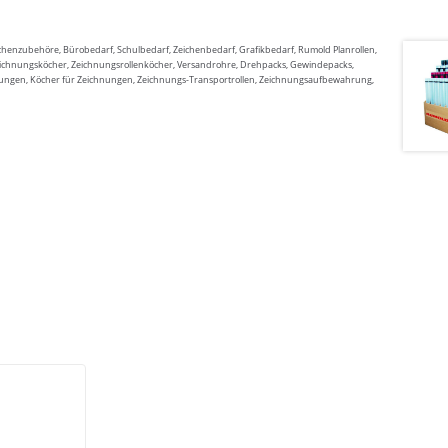
ichenzubehöre, Bürobedarf, Schulbedarf, Zeichenbedarf, Grafikbedarf, Rumold Planrollen,
Zeichnungsköcher, Zeichnungsrollenköcher, Versandrohre, Drehpacks, Gewindepacks,
kungen, Köcher für Zeichnungen, Zeichnungs-Transportrollen, Zeichnungsaufbewahrung,