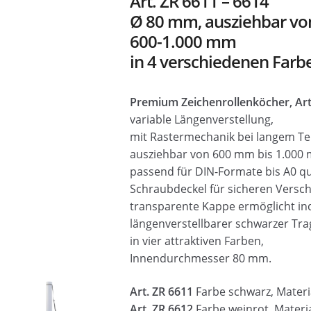
Art. ZR 6611 – 6614
🔍
Ø 80 mm, ausziehbar vo
600-1.000 mm
in 4 verschiedenen Farb
Premium Zeichenrollenköcher, Art
variable Längenverstellung,
mit Rastermechanik bei langem Tel
ausziehbar von 600 mm bis 1.000
passend für DIN-Formate bis A0 qu
Schraubdeckel für sicheren Verschl
transparente Kappe ermöglicht indi
längenverstellbarer schwarzer Tra
in vier attraktiven Farben,
Innendurchmesser 80 mm.
Art. ZR 6611
Farbe schwarz, Materi
Art. ZR 6612
Farbe weinrot, Materi