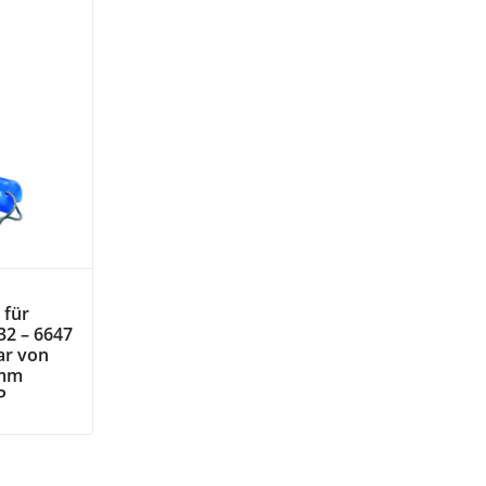
 für
32 – 6647
ar von
 mm
P