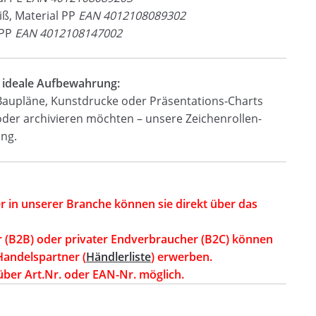
ß, Material PP
EAN 4012108089302
 PP
EAN 4012108147002
e ideale Aufbewahrung:
 Baupläne, Kunstdrucke oder Präsentations-Charts
oder archivieren möchten – unsere Zeichenrollen-
ung.
r in unserer Branche können sie direkt über das
r (B2B) oder privater Endverbraucher (B2C) können
Handelspartner (
Händlerliste
) erwerben.
über Art.Nr. oder EAN-Nr. möglich.