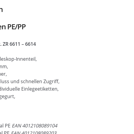
n
en PE/PP
. ZR 6611 – 6614
eskop-Innenteil,
 mm,
er,
uss und schnellen Zugriff,
viduelle Einlegeetiketten,
gegurt,
al PE
EAN 4012108089104
al PE
EAN 4012108089203