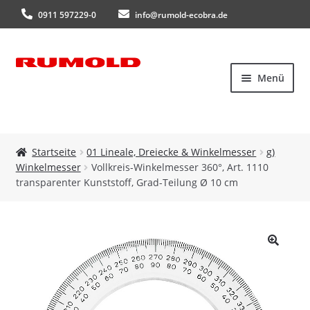
0911 597229-0
info@rumold-ecobra.de
Zur
Zum
Menü
Navigation
Inhalt
springen
springen
Startseite
Startseite
01 Lineale, Dreiecke & Winkelmesser
g)
Winkelmesser
Vollkreis-Winkelmesser 360°, Art. 1110
Über uns
transparenter Kunststoff, Grad-Teilung Ø 10 cm
Produkte
Neuheiten
🔍
Kataloge