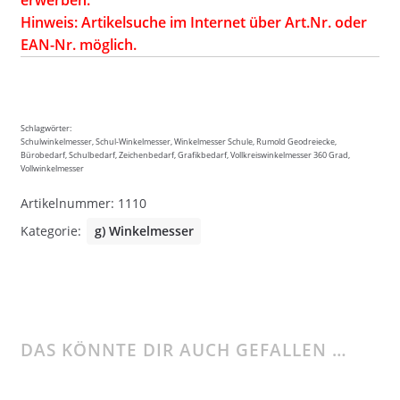
erwerben.
Hinweis: Artikelsuche im Internet über Art.Nr. oder
EAN-Nr. möglich.
Schlagwörter:
Schulwinkelmesser, Schul-Winkelmesser, Winkelmesser Schule, Rumold Geodreiecke,
Bürobedarf, Schulbedarf, Zeichenbedarf, Grafikbedarf, Vollkreiswinkelmesser 360 Grad,
Vollwinkelmesser
Artikelnummer:
1110
Kategorie:
g) Winkelmesser
DAS KÖNNTE DIR AUCH GEFALLEN …