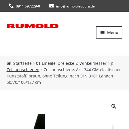
0911 597229-0
info@rumold-ecobra.de
Zur
Zum
Menü
Navigation
Inhalt
springen
springen
Startseite
Startseite
01 Lineale, Dreiecke & Winkelmesser
j)
Zeichenschienen
Zeichenschiene, Art. 344 GM elastischer
Über uns
Kunststoff, braun, ohne Teilung, nach DIN 3101 Längen
50/70/100/127 cm
Produkte
Neuheiten
🔍
Kataloge