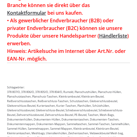
Branche können sie direkt über das
Kontaktformular
bei uns kaufen.
• Als gewerblicher Endverbraucher (B2B) oder
privater Endverbraucher (B2C) können sie unsere
Produkte über unsere Handelspartner (
Händlerliste
)
erwerben.
Hinweis: Artikelsuche im Internet über Art.Nr. oder
EAN-Nr. möglich.
Schlagwörter:
378 807/O, 378 806/O, 378 805/O, 378 804/O, Rumold, Planschutzhüllen, Planschutz-Hüllen,
Planschutztaschen, Planschutz-Taschen, Kleinkrambeutel, Kleinkram-Beutel,
Reißverschlusstaschen, Reißverschluss-Taschen, Schutztaschen, Gleitverschlussbeutel,
Gleitverschluss-Beutel, Kuriertaschen, Kurier-Taschen, Planhüllen, Schützhüllen,
Gleitverschlussbeutel, Gleitverschluss-Beutel, Schiebeverschlussbeutel, Schiebeverschluss-
Beutel, Ziehverschlussbeutel, Ziehverschluss-Beutel, PE-Beutel, Taschen, Mesh-Bags,
Dokumentenhüllen, Dokumenten-Hüllen, Dokumententaschen, Dokumenten-Taschen,
Dokumentenmappen, Dokumenten-Mappen, Sammeltaschen, Sammel-Taschen, Sammelhüllen,
Sammel-Hüllen, Sammelmappen, Sammel-Mappen, Kleinkrambeutel, Kleinkram-Beutel,
Kleinkramtaschen, Meshbags, Utensilienhüllen, Zeichentaschen, Vielzweckbeutel Mesh bag,