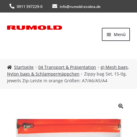
0911 597229-0
info@rumold-ecobra.de
Zur
Zum
Menü
Navigation
Inhalt
springen
springen
Startseite
Startseite
04 Transport & Präsentation
g) Mesh bags,
Nylon bags & Schlampermäppchen
Zippy bag Set, 15-tlg.
Über uns
jeweils Zip-Leiste in orange Größen: A7/A6/A5/A4
Produkte
Neuheiten
🔍
Kataloge