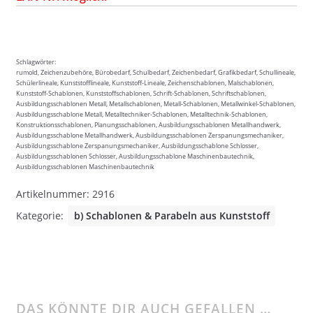
Schlagwörter:
rumold, Zeichenzubehöre, Bürobedarf, Schulbedarf, Zeichenbedarf, Grafikbedarf, Schullineale,
Schülerlineale, Kunststofflineale, Kunststoff-Lineale, Zeichenschablonen, Malschablonen,
Kunststoff-Schablonen, Kunststoffschablonen, Schrift-Schablonen, Schriftschablonen,
Ausbildungsschablonen Metall, Metallschablonen, Metall-Schablonen, Metallwinkel-Schablonen,
Ausbildungsschablone Metall, Metalltechniker-Schablonen, Metalltechnik-Schablonen,
Konstruktionsschablonen, Planungsschablonen, Ausbildungsschablonen Metallhandwerk,
Ausbildungsschablone Metallhandwerk, Ausbildungsschablonen Zerspanungsmechaniker,
Ausbildungsschablone Zerspanungsmechaniker, Ausbildungsschablone Schlosser,
Ausbildungsschablonen Schlosser, Ausbildungsschablone Maschinenbautechnik,
Ausbildungsschablonen Maschinenbautechnik
Artikelnummer:
2916
Kategorie:
b) Schablonen & Parabeln aus Kunststoff
DAS KÖNNTE DIR AUCH GEFALLEN …