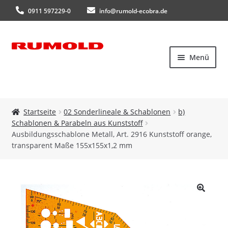
0911 597229-0
info@rumold-ecobra.de
Zur
Zum
Menü
Navigation
Inhalt
springen
springen
Startseite
Startseite
02 Sonderlineale & Schablonen
b)
Schablonen & Parabeln aus Kunststoff
Über uns
Ausbildungsschablone Metall, Art. 2916 Kunststoff orange,
transparent Maße 155x155x1,2 mm
Produkte
Neuheiten
🔍
Kataloge