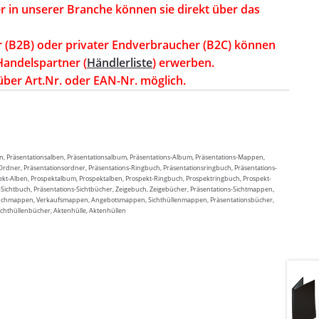
r in unserer Branche können sie direkt über das
r (B2B) oder privater Endverbraucher (B2C) können
Handelspartner (
Händlerliste
) erwerben.
über Art.Nr. oder EAN-Nr. möglich.
ben, Präsentationsalben, Präsentationsalbum, Präsentations-Album, Präsentations-Mappen,
Ordner, Präsentationsordner, Präsentations-Ringbuch, Präsentationsringbuch, Präsentations-
ekt-Alben, Prospektalbum, Prospektalben, Prospekt-Ringbuch, Prospektringbuch, Prospekt-
ichtbuch, Präsentations-Sichtbücher, Zeigebuch, Zeigebücher, Präsentations-Sichtmappen,
hmappen, Verkaufsmappen, Angebotsmappen, Sichthüllenmappen, Präsentationsbücher,
ichthüllenbücher, Aktenhülle, Aktenhüllen