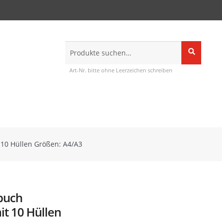
Suche
Suche
nach:
Art-Nr. bitte ohne Leerzeichen schreiben
10 Hüllen Größen: A4/A3
buch
it 10 Hüllen