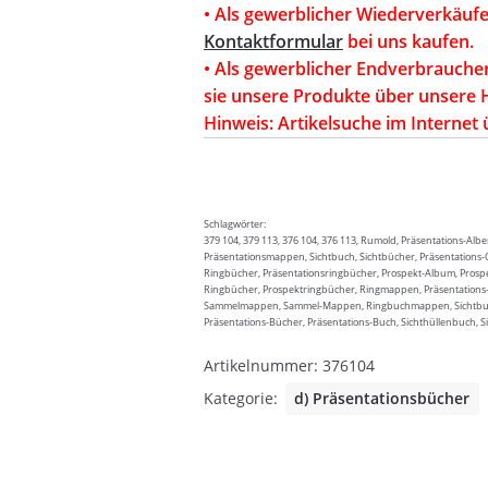
• Als gewerblicher Wiederverkäufe
Kontaktformular
bei uns kaufen.
• Als gewerblicher Endverbrauche
sie unsere Produkte über unsere 
Hinweis: Artikelsuche im Internet 
Schlagwörter:
379 104, 379 113, 376 104, 376 113, Rumold, Präsentations-Al
Präsentationsmappen, Sichtbuch, Sichtbücher, Präsentations-
Ringbücher, Präsentationsringbücher, Prospekt-Album, Prosp
Ringbücher, Prospektringbücher, Ringmappen, Präsentations-S
Sammelmappen, Sammel-Mappen, Ringbuchmappen, Sichtbuc
Präsentations-Bücher, Präsentations-Buch, Sichthüllenbuch, S
Artikelnummer:
376104
Kategorie:
d) Präsentationsbücher