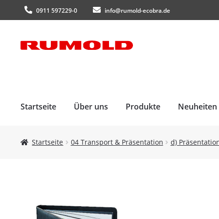
0911 597229-0
info@rumold-ecobra.de
Zur
Zum
Navigation
Inhalt
springen
springen
Startseite
Über uns
Produkte
Neuheiten
Startseite
04 Transport & Präsentation
d) Präsentati