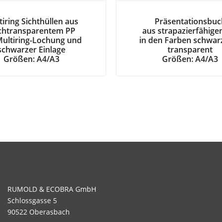
iring Sichthüllen aus
Präsentationsbuc
chtransparentem PP
aus strapazierfähig
Multiring-Lochung und
in den Farben schwar
schwarzer Einlage
transparent
Größen: A4/A3
Größen: A4/A3
RUMOLD & ECOBRA GmbH
Schlossgasse 5
90522 Oberasbach