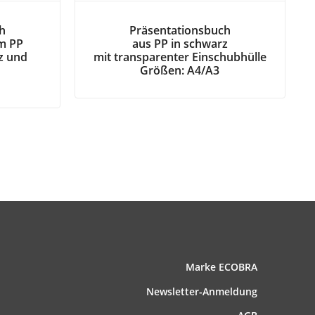
h
Präsentationsbuch
em PP
aus PP in schwarz
z und
mit transparenter Einschubhülle
Größen: A4/A3
Marke ECOBRA
News­letter-Anmeldung